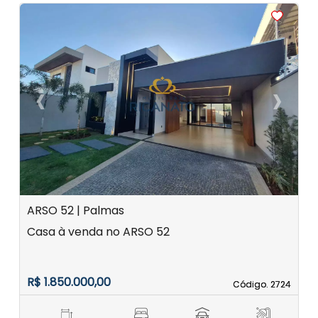
<
<
<
<
<
‹
›
Previous
Next
ARSO 52 | Palmas
Casa à venda no ARSO 52
R$ 1.850.000,00
Código. 2724
Código. 2724